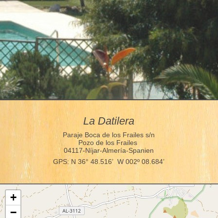
La Datilera
Paraje Boca de los Frailes s/n
Pozo de los Frailes
04117-Níjar-Almería-Spanien
GPS: N 36° 48.516’ W 002º 08.684’
+
−