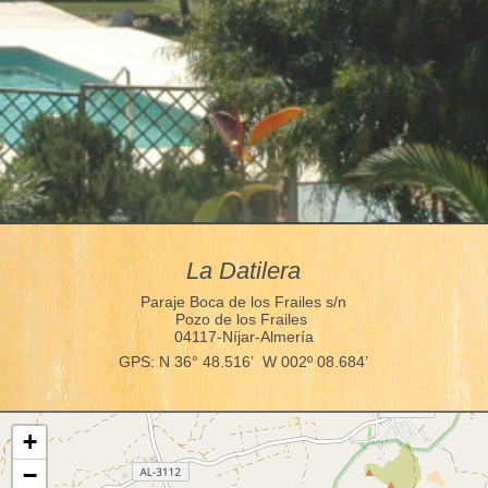
La Datilera
Paraje Boca de los Frailes s/n
Pozo de los Frailes
04117-Níjar-Almería
GPS: N 36° 48.516’ W 002º 08.684’
+
−