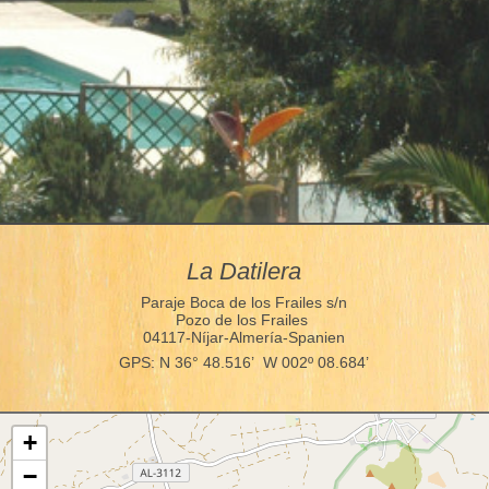
La Datilera
Paraje Boca de los Frailes s/n
Pozo de los Frailes
04117-Níjar-Almería-Spanien
GPS: N 36° 48.516’ W 002º 08.684’
+
−