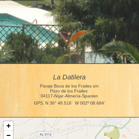
La Datilera
Paraje Boca de los Frailes s/n
Pozo de los Frailes
04117-Níjar-Almería-Spanien
GPS: N 36° 48.516’ W 002º 08.684’
+
−