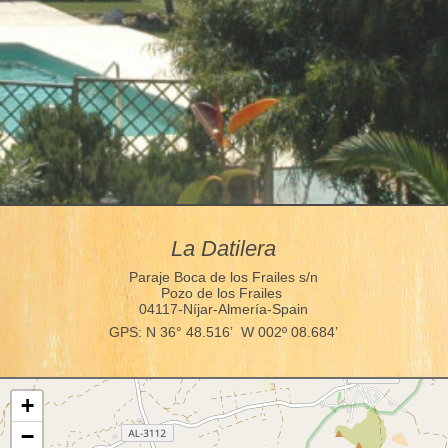
La Datilera
Paraje Boca de los Frailes s/n
Pozo de los Frailes
04117-Níjar-Almería-Spain
GPS: N 36° 48.516’ W 002º 08.684’
+
−