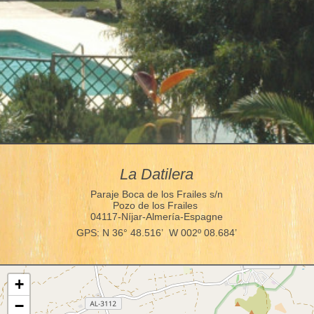
La Datilera
Paraje Boca de los Frailes s/n
Pozo de los Frailes
04117-Níjar-Almería-Espagne
GPS: N 36° 48.516’ W 002º 08.684’
+
−