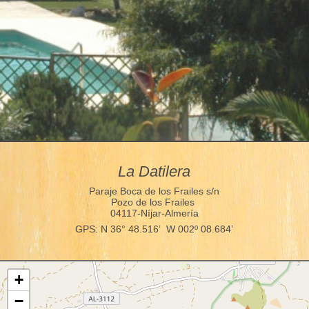
La Datilera
Paraje Boca de los Frailes s/n
Pozo de los Frailes
04117-Níjar-Almería
GPS: N 36° 48.516’ W 002º 08.684’
+
−