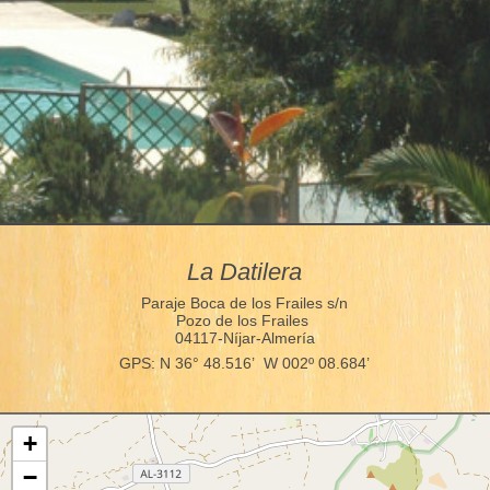
La Datilera
Paraje Boca de los Frailes s/n
Pozo de los Frailes
04117-Níjar-Almería
GPS: N 36° 48.516’ W 002º 08.684’
+
−