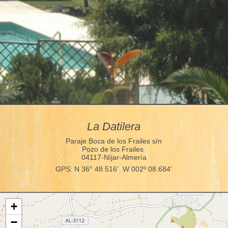
La Datilera
Paraje Boca de los Frailes s/n
Pozo de los Frailes
04117-Níjar-Almería
GPS: N 36° 48.516’ W 002º 08.684’
+
−