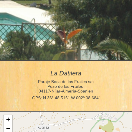
La Datilera
Paraje Boca de los Frailes s/n
Pozo de los Frailes
04117-Níjar-Almería-Spanien
GPS: N 36° 48.516’ W 002º 08.684’
+
−