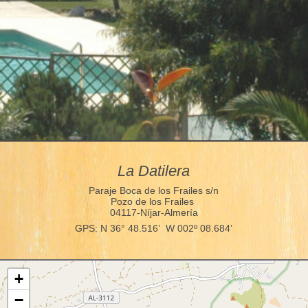
La Datilera
Paraje Boca de los Frailes s/n
Pozo de los Frailes
04117-Níjar-Almería
GPS: N 36° 48.516’ W 002º 08.684’
+
−