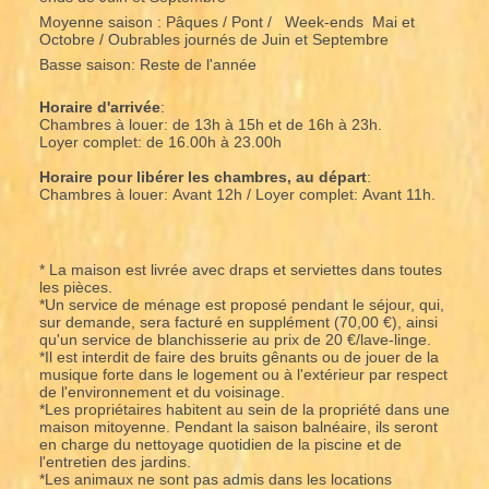
Moyenne saison : Pâques / Pont / Week-ends Mai et
Octobre / Oubrables journés de Juin et Septembre
Basse saison: Reste de l'année
Horaire d'arrivée
:
Chambres à louer: de 13h à 15h et de 16h à 23h.
Loyer complet: de 16.00h à 23.00h
Horaire pour libérer les chambres, au départ
:
Chambres à louer: Avant 12h / Loyer complet: Avant 11h.
* La maison est livrée avec draps et serviettes dans toutes
les pièces.
*Un service de ménage est proposé pendant le séjour, qui,
sur demande, sera facturé en supplément (70,00 €), ainsi
qu'un service de blanchisserie au prix de 20 €/lave-linge.
*Il est interdit de faire des bruits gênants ou de jouer de la
musique forte dans le logement ou à l'extérieur par respect
de l'environnement et du voisinage.
*Les propriétaires habitent au sein de la propriété dans une
maison mitoyenne. Pendant la saison balnéaire, ils seront
en charge du nettoyage quotidien de la piscine et de
l'entretien des jardins.
*Les animaux ne sont pas admis dans les locations