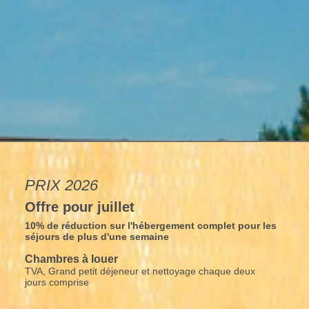
PRIX 2026
Offre pour juillet
10% de réduction sur l'hébergement complet pour les
séjours de plus d'une semaine
Chambres à louer
TVA, Grand petit déjeneur et nettoyage chaque deux
jours comprise