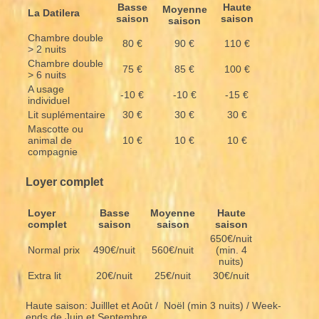
Basse
Haute
Moyenne
La Datilera
saison
saison
saison
Chambre double
80 €
90 €
110 €
> 2 nuits
Chambre double
75 €
85 €
100 €
> 6 nuits
A usage
-10 €
-10 €
-15 €
individuel
Lit suplémentaire
30 €
30 €
30 €
Mascotte ou
animal de
10 €
10 €
10 €
compagnie
Loyer complet
Loyer
Basse
Moyenne
Haute
complet
saison
saison
saison
650€/nuit
Normal prix
490€/nuit
560€/nuit
(min. 4
nuits)
Extra lit
20€/nuit
25€/nuit
30€/nuit
Haute saison: Juilllet et Août / Noël (min 3 nuits) / Week-
ends de Juin et Septembre