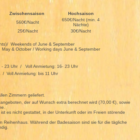
Zwischensaison
Hochsaison
650€/Nacht (min. 4
560€/Nacht
Nächte)
25€/Nacht
30€/Nacht
ights)/ Weekends of June & September
 May & October / Working days June & September
- 23 Uhr / Voll Anmietung: 16- 23 Uhr
 / Voll Anmietung: bis 11 Uhr
llen Zimmern geliefert.
 angeboten, der auf Wunsch extra berechnet wird (70,00 €), sowie
ne.
st es nicht gestattet, in der Unterkunft oder im Freien störende
 Reihenhaus. Während der Badesaison sind sie für die tägliche
ndig.