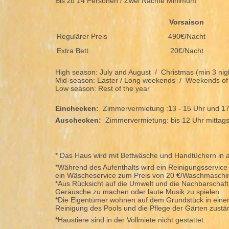
Bis zu 14 Personen / Zwei Nächte Minimum
Vorsaison
Regulärer Preis
490€/Nacht
Extra Bett
20€/Nacht
High season: July and August / Christmas (min 3 n
Mid-season: Easter / Long weekends / Weekends of
Low season: Rest of the year
Einchecken:
Zimmervermietung :13 - 15 Uhr und 17 
Auschecken:
Zimmervermietung: bis 12 Uhr mittags
* Das Haus wird mit Bettwäsche und Handtüchern in a
*Während des Aufenthalts wird ein Reinigungsservice
ein Wäscheservice zum Preis von 20 €/Waschmaschi
*Aus Rücksicht auf die Umwelt und die Nachbarschaft i
Geräusche zu machen oder laute Musik zu spielen.
*Die Eigentümer wohnen auf dem Grundstück in einem
Reinigung des Pools und die Pflege der Gärten zustä
*Haustiere sind in der Vollmiete nicht gestattet.