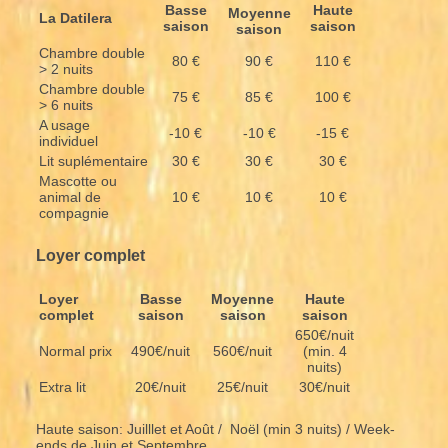
Basse
Haute
Moyenne
La Datilera
saison
saison
saison
Chambre double
80 €
90 €
110 €
> 2 nuits
Chambre double
75 €
85 €
100 €
> 6 nuits
A usage
-10 €
-10 €
-15 €
individuel
Lit suplémentaire
30 €
30 €
30 €
Mascotte ou
animal de
10 €
10 €
10 €
compagnie
Loyer complet
Loyer
Basse
Moyenne
Haute
complet
saison
saison
saison
650€/nuit
Normal prix
490€/nuit
560€/nuit
(min. 4
nuits)
Extra lit
20€/nuit
25€/nuit
30€/nuit
Haute saison: Juilllet et Août / Noël (min 3 nuits) / Week-
ends de Juin et Septembre