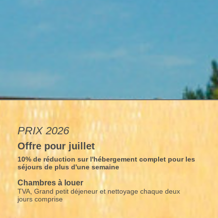
PRIX 2026
Offre pour juillet
10% de réduction sur l'hébergement complet pour les
séjours de plus d'une semaine
Chambres à louer
TVA, Grand petit déjeneur et nettoyage chaque deux
jours comprise