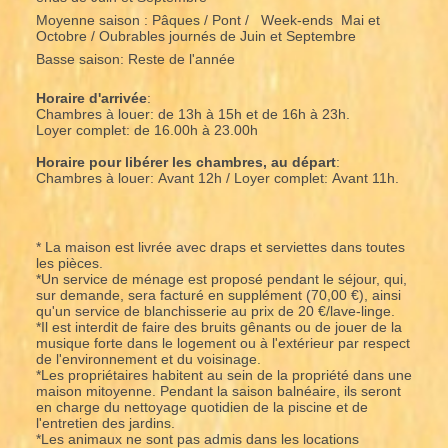
Moyenne saison : Pâques / Pont / Week-ends Mai et
Octobre / Oubrables journés de Juin et Septembre
Basse saison: Reste de l'année
Horaire d'arrivée
:
Chambres à louer: de 13h à 15h et de 16h à 23h.
Loyer complet: de 16.00h à 23.00h
Horaire pour libérer les chambres, au départ
:
Chambres à louer: Avant 12h / Loyer complet: Avant 11h.
* La maison est livrée avec draps et serviettes dans toutes
les pièces.
*Un service de ménage est proposé pendant le séjour, qui,
sur demande, sera facturé en supplément (70,00 €), ainsi
qu'un service de blanchisserie au prix de 20 €/lave-linge.
*Il est interdit de faire des bruits gênants ou de jouer de la
musique forte dans le logement ou à l'extérieur par respect
de l'environnement et du voisinage.
*Les propriétaires habitent au sein de la propriété dans une
maison mitoyenne. Pendant la saison balnéaire, ils seront
en charge du nettoyage quotidien de la piscine et de
l'entretien des jardins.
*Les animaux ne sont pas admis dans les locations