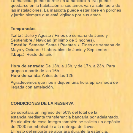
La mascota puede dormir en la habitación. No puede
quedarse en la habitación si sus amos van a salir fuera de
las instalaciones. La mascota puede estar libre en porches
y jardín siempre que esté vigilada por sus amos.
Temporadas
T.alta:
Julio y Agosto / Fines de semana de Junio y
Septiembre / Navidad (mínimo de 3 noches).
T.media:
Semana Santa /
Puentes / Fines de semana de
Mayo y Octubre / Laborables de Junio y Septiembre
T.baja:
Resto del año
Hora de entrada
: De 13h. a 15h. y de 17h. a 23h. Para
grupos a partir de las 16h.
Hora de salida
: Antes de las 12h.
Agradecemos que nos indiquen una hora aproximada de
llegada con antelación.
CONDICIONES DE LA RESERVA
Se solicitará un ingreso del 50% del total de la
estancia mediante transferencia bancaria por adelantado.
En alquiler de casa íntegra también se solicita un depósito
de 200€ reembolsable a la entrega de llaves.
El resto del importe se abonará durante la estancia.