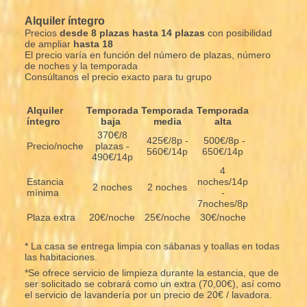
Alquiler íntegro
Precios
desde 8 plazas hasta 14 plazas
con posibilidad
de ampliar
hasta 18
El precio varía en función del número de plazas, número
de noches y la temporada
Consúltanos el precio exacto para tu grupo
Alquiler
Temporada
Temporada
Temporada
íntegro
baja
media
alta
370€/8
425€/8p -
500€/8p -
Precio/noche
plazas -
560€/14p
650€/14p
490€/14p
4
Estancia
noches/14p
2 noches
2 noches
mínima
-
7noches/8p
Plaza extra
20€/noche
25€/noche
30€/noche
* La casa se entrega limpia con sábanas y toallas en todas
las habitaciones.
*Se ofrece servicio de limpieza durante la estancia, que de
ser solicitado se cobrará como un extra (70,00€), así como
el servicio de lavandería por un precio de 20€ / lavadora.