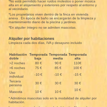
*No está permitido hacer ruidos molestos o poner música
alta en el alojamiento y exteriores por respeto al entorno y
al vecindario.
*Los propietarios viven dentro de la finca en vivienda
anexa . En época de baño se encargarán de la limpieza y
mantenimiento diario de la piscina y jardines.
*En alquiler íntegro no se admiten mascotas.
Alquiler por habitaciones
Limpieza cada dos días, IVA y desayuno incluido
Habitación
Temporada
Temporada
Temporada
doble
baja
media
alta
>2 noches
80 €
90 €
110€
>6 noches
75 €
85 €
100 €
Uso
-10 €
-10 €
-15 €
individual
Tercera
30 €
30 €
30 €
persona
10 €
Mascota
10 €
10 €
* Admitimos mascotas solo en la modalidad de alquiler por
habitación.