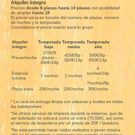
Alquiler íntegro
Precios
desde 8 plazas hasta 14 plazas
con posibilidad
de ampliar
hasta 18
El precio varía en función del número de plazas, número
de noches y la temporada
Consúltanos el precio exacto para tu grupo
Alquiler
Temporada
Temporada
Temporada
íntegro
baja
media
alta
370€/8
425€/8p -
500€/8p -
Precio/noche
plazas -
560€/14p
650€/14p
490€/14p
4
Estancia
noches/14p
2 noches
2 noches
mínima
-
7noches/8p
Plaza extra
20€/noche
25€/noche
30€/noche
* La casa se entrega limpia con sábanas y toallas en todas
las habitaciones.
*Se ofrece servicio de limpieza durante la estancia, que de
ser solicitado se cobrará como un extra (70,00€), así como
el servicio de lavandería por un precio de 20€ / lavadora.
*No está permitido hacer ruidos molestos o poner música
alta en el alojamiento y exteriores por respeto al entorno y