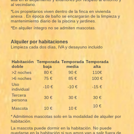
al vecindario.
*Los propietarios viven dentro de la finca en vivienda
anexa . En época de baño se encargarán de la limpieza y
mantenimiento diario de la piscina y jardines.
*En alquiler íntegro no se admiten mascotas.
Alquiler por habitaciones
Limpieza cada dos días, IVA y desayuno incluido
Habitación
Temporada
Temporada
Temporada
doble
baja
media
alta
>2 noches
80 €
90 €
110€
>6 noches
75 €
85 €
100 €
Uso
-10 €
-10 €
-15 €
individual
Tercera
30 €
30 €
30 €
persona
10 €
Mascota
10 €
10 €
* Admitimos mascotas solo en la modalidad de alquiler por
habitación.
La mascota puede dormir en la habitación. No puede
quedarse en la habitación si sus amos van a salir fuera de