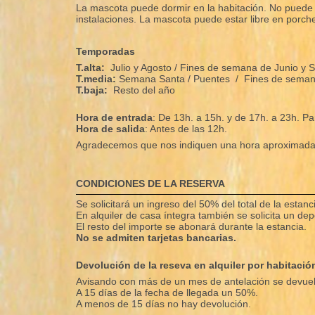
La mascota puede dormir en la habitación. No puede q
instalaciones. La mascota puede estar libre en porche
Temporadas
T.alta:
Julio y Agosto / Fines de semana de Junio y 
T.media:
Semana Santa /
Puentes / Fines de semana
T.baja:
Resto del año
Hora de entrada
: De 13h. a 15h. y de 17h. a 23h. Pa
Hora de salida
: Antes de las 12h.
Agradecemos que nos indiquen una hora aproximada 
CONDICIONES DE LA RESERVA
Se solicitará un ingreso del 50% del total de la estan
En alquiler de casa íntegra también se solicita un de
El resto del importe se abonará durante la estancia.
No se admiten tarjetas bancarias.
Devolución de la reseva en alquiler por habitació
Avisando con más de un mes de antelación se devuelv
A 15 días de la fecha de llegada un 50%.
A menos de 15 días no hay devolución.