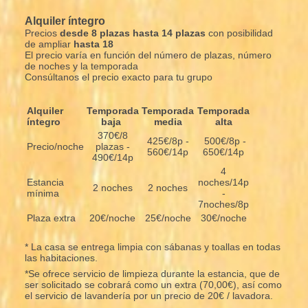
Alquiler íntegro
Precios
desde 8 plazas hasta 14 plazas
con posibilidad
de ampliar
hasta 18
El precio varía en función del número de plazas, número
de noches y la temporada
Consúltanos el precio exacto para tu grupo
Alquiler
Temporada
Temporada
Temporada
íntegro
baja
media
alta
370€/8
425€/8p -
500€/8p -
Precio/noche
plazas -
560€/14p
650€/14p
490€/14p
4
Estancia
noches/14p
2 noches
2 noches
mínima
-
7noches/8p
Plaza extra
20€/noche
25€/noche
30€/noche
* La casa se entrega limpia con sábanas y toallas en todas
las habitaciones.
*Se ofrece servicio de limpieza durante la estancia, que de
ser solicitado se cobrará como un extra (70,00€), así como
el servicio de lavandería por un precio de 20€ / lavadora.