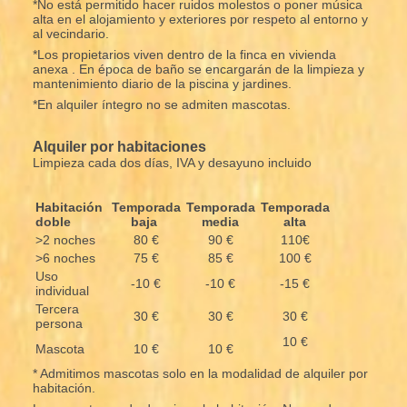
*No está permitido hacer ruidos molestos o poner música
alta en el alojamiento y exteriores por respeto al entorno y
al vecindario.
*Los propietarios viven dentro de la finca en vivienda
anexa . En época de baño se encargarán de la limpieza y
mantenimiento diario de la piscina y jardines.
*En alquiler íntegro no se admiten mascotas.
Alquiler por habitaciones
Limpieza cada dos días, IVA y desayuno incluido
Habitación
Temporada
Temporada
Temporada
doble
baja
media
alta
>2 noches
80 €
90 €
110€
>6 noches
75 €
85 €
100 €
Uso
-10 €
-10 €
-15 €
individual
Tercera
30 €
30 €
30 €
persona
10 €
Mascota
10 €
10 €
* Admitimos mascotas solo en la modalidad de alquiler por
habitación.