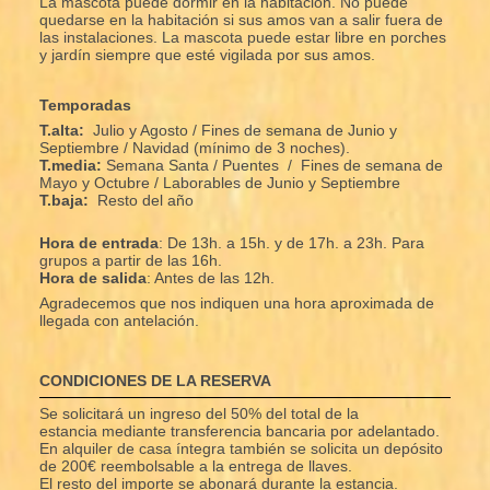
La mascota puede dormir en la habitación. No puede
quedarse en la habitación si sus amos van a salir fuera de
las instalaciones. La mascota puede estar libre en porches
y jardín siempre que esté vigilada por sus amos.
Temporadas
T.alta:
Julio y Agosto / Fines de semana de Junio y
Septiembre / Navidad (mínimo de 3 noches).
T.media:
Semana Santa /
Puentes / Fines de semana de
Mayo y Octubre / Laborables de Junio y Septiembre
T.baja:
Resto del año
Hora de entrada
: De 13h. a 15h. y de 17h. a 23h. Para
grupos a partir de las 16h.
Hora de salida
: Antes de las 12h.
Agradecemos que nos indiquen una hora aproximada de
llegada con antelación.
CONDICIONES DE LA RESERVA
Se solicitará un ingreso del 50% del total de la
estancia mediante transferencia bancaria por adelantado.
En alquiler de casa íntegra también se solicita un depósito
de 200€ reembolsable a la entrega de llaves.
El resto del importe se abonará durante la estancia.