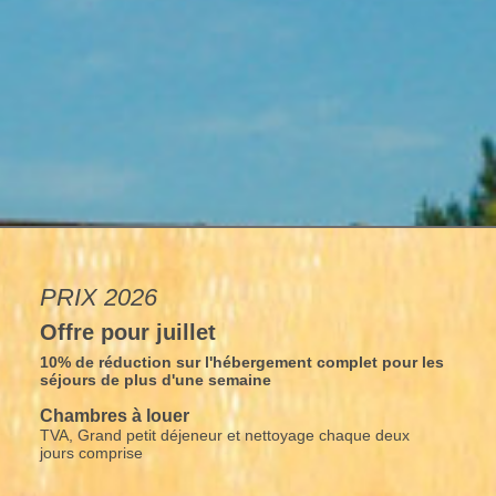
PRIX 2026
Offre pour juillet
10% de réduction sur l'hébergement complet pour les
séjours de plus d'une semaine
Chambres à louer
TVA, Grand petit déjeneur et nettoyage chaque deux
jours comprise