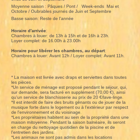
Moyenne saison : Pâques / Pont / Week-ends Mai et
Octobre / Oubrables journés de Juin et Septembre
Basse saison: Reste de l'année
Horaire d'arrivée
:
Chambres à louer: de 13h à 15h et de 16h à 23h.
Loyer complet: de 16.00h à 23.00h
Horaire pour libérer les chambres, au départ
:
Chambres à louer: Avant 12h / Loyer complet: Avant 11h.
* La maison est livrée avec draps et serviettes dans toutes
les pièces.
*Un service de ménage est proposé pendant le séjour, qui,
sur demande, sera facturé en supplément (70,00 €), ainsi
qu'un service de blanchisserie au prix de 20 €/lave-linge.
*Il est interdit de faire des bruits gênants ou de jouer de la
musique forte dans le logement ou à l'extérieur par respect
de l'environnement et du voisinage.
*Les propriétaires habitent au sein de la propriété dans une
maison mitoyenne. Pendant la saison balnéaire, ils seront
en charge du nettoyage quotidien de la piscine et de
l'entretien des jardins.
*Les animaux ne sont pas admis dans les locations