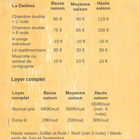
Basse
Haute
Moyenne
La Datilera
saison
saison
saison
Chambre double
80 €
90 €
110 €
> 2 nuits
Chambre double
75 €
85 €
100 €
> 6 nuits
A usage
-10 €
-10 €
-15 €
individuel
Lit suplémentaire
30 €
30 €
30 €
Mascotte ou
animal de
10 €
10 €
10 €
compagnie
Loyer complet
Loyer
Basse
Moyenne
Haute
complet
saison
saison
saison
650€/nuit
Normal prix
490€/nuit
560€/nuit
(min. 4
nuits)
Extra lit
20€/nuit
25€/nuit
30€/nuit
Haute saison: Juilllet et Août / Noël (min 3 nuits) / Week-
ends de Juin et Septembre