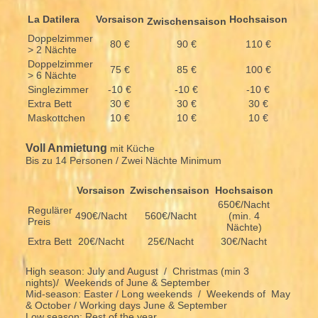
La Datilera
Vorsaison
Hochsaison
Zwischensaison
Doppelzimmer
80 €
90 €
110 €
> 2 Nächte
Doppelzimmer
75 €
85 €
100 €
> 6 Nächte
Singlezimmer
-10 €
-10 €
-10 €
Extra Bett
30 €
30 €
30 €
Maskottchen
10 €
10 €
10 €
Voll Anmietung
mit Küche
Bis zu 14 Personen / Zwei Nächte Minimum
Vorsaison
Zwischensaison
Hochsaison
650€/Nacht
Regulärer
490€/Nacht
560€/Nacht
(min. 4
Preis
Nächte)
Extra Bett
20€/Nacht
25€/Nacht
30€/Nacht
High season: July and August / Christmas (min 3
nights)/ Weekends of June & September
Mid-season: Easter / Long weekends / Weekends of May
& October / Working days June & September
Low season: Rest of the year