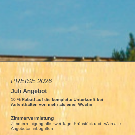
PREISE 2026
Juli Angebot
10 % Rabatt auf die komplette Unterkunft bei
Aufenthalten von mehr als einer Woche
Zimmervermietung
Zimmerreinigung alle zwei Tage, Frühstück und IVA in alle
Angeboten inbegriffen