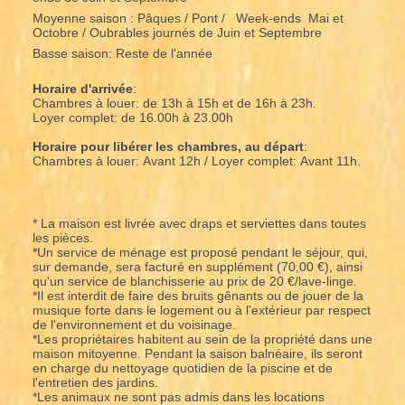
Moyenne saison : Pâques / Pont / Week-ends Mai et
Octobre / Oubrables journés de Juin et Septembre
Basse saison: Reste de l'année
Horaire d'arrivée
:
Chambres à louer: de 13h à 15h et de 16h à 23h.
Loyer complet: de 16.00h à 23.00h
Horaire pour libérer les chambres, au départ
:
Chambres à louer: Avant 12h / Loyer complet: Avant 11h.
* La maison est livrée avec draps et serviettes dans toutes
les pièces.
*Un service de ménage est proposé pendant le séjour, qui,
sur demande, sera facturé en supplément (70,00 €), ainsi
qu'un service de blanchisserie au prix de 20 €/lave-linge.
*Il est interdit de faire des bruits gênants ou de jouer de la
musique forte dans le logement ou à l'extérieur par respect
de l'environnement et du voisinage.
*Les propriétaires habitent au sein de la propriété dans une
maison mitoyenne. Pendant la saison balnéaire, ils seront
en charge du nettoyage quotidien de la piscine et de
l'entretien des jardins.
*Les animaux ne sont pas admis dans les locations