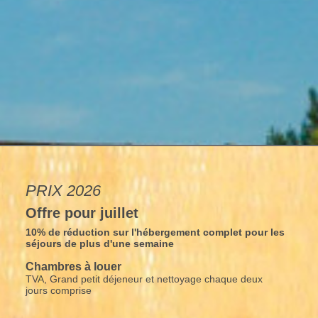
PRIX 2026
Offre pour juillet
10% de réduction sur l'hébergement complet pour les
séjours de plus d'une semaine
Chambres à louer
TVA, Grand petit déjeneur et nettoyage chaque deux
jours comprise