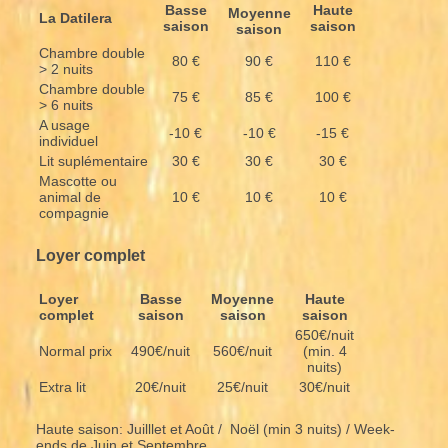
Basse
Haute
Moyenne
La Datilera
saison
saison
saison
Chambre double
80 €
90 €
110 €
> 2 nuits
Chambre double
75 €
85 €
100 €
> 6 nuits
A usage
-10 €
-10 €
-15 €
individuel
Lit suplémentaire
30 €
30 €
30 €
Mascotte ou
animal de
10 €
10 €
10 €
compagnie
Loyer complet
Loyer
Basse
Moyenne
Haute
complet
saison
saison
saison
650€/nuit
Normal prix
490€/nuit
560€/nuit
(min. 4
nuits)
Extra lit
20€/nuit
25€/nuit
30€/nuit
Haute saison: Juilllet et Août / Noël (min 3 nuits) / Week-
ends de Juin et Septembre