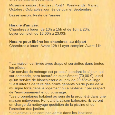
Moyenne saison : Pâques / Pont / Week-ends Mai et
Octobre / Oubrables journés de Juin et Septembre
Basse saison: Reste de l'année
Horaire d'arrivée
:
Chambres à louer: de 13h à 15h et de 16h à 23h.
Loyer complet: de 16.00h à 23.00h
Horaire pour libérer les chambres, au départ
:
Chambres à louer: Avant 12h / Loyer complet: Avant 11h.
* La maison est livrée avec draps et serviettes dans toutes
les pièces.
*Un service de ménage est proposé pendant le séjour, qui,
sur demande, sera facturé en supplément (70,00 €), ainsi
qu'un service de blanchisserie au prix de 20 €/lave-linge.
*Il est interdit de faire des bruits gênants ou de jouer de la
musique forte dans le logement ou à l'extérieur par respect
de l'environnement et du voisinage.
*Les propriétaires habitent au sein de la propriété dans une
maison mitoyenne. Pendant la saison balnéaire, ils seront
en charge du nettoyage quotidien de la piscine et de
l'entretien des jardins.
*Les animaux ne sont pas admis dans les locations