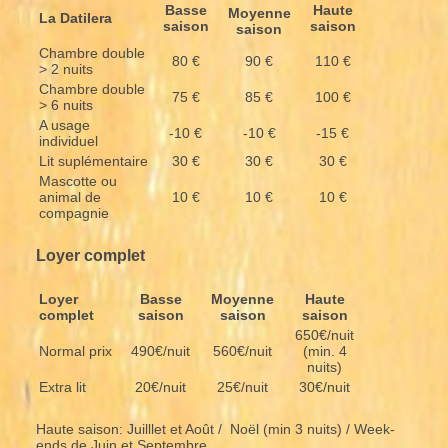
Basse
Haute
Moyenne
La Datilera
saison
saison
saison
Chambre double
80 €
90 €
110 €
> 2 nuits
Chambre double
75 €
85 €
100 €
> 6 nuits
A usage
-10 €
-10 €
-15 €
individuel
Lit suplémentaire
30 €
30 €
30 €
Mascotte ou
animal de
10 €
10 €
10 €
compagnie
Loyer complet
Loyer
Basse
Moyenne
Haute
complet
saison
saison
saison
650€/nuit
Normal prix
490€/nuit
560€/nuit
(min. 4
nuits)
Extra lit
20€/nuit
25€/nuit
30€/nuit
Haute saison: Juilllet et Août / Noël (min 3 nuits) / Week-
ends de Juin et Septembre