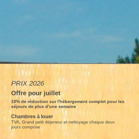
PRIX 2026
Offre pour juillet
10% de réduction sur l'hébergement complet pour les
séjours de plus d'une semaine
Chambres à louer
TVA, Grand petit déjeneur et nettoyage chaque deux
jours comprise