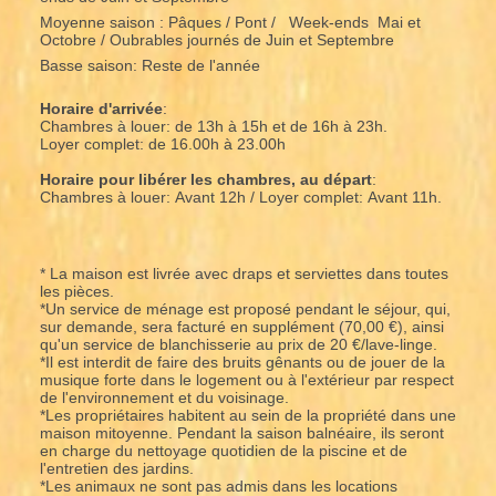
Moyenne saison : Pâques / Pont / Week-ends Mai et
Octobre / Oubrables journés de Juin et Septembre
Basse saison: Reste de l'année
Horaire d'arrivée
:
Chambres à louer: de 13h à 15h et de 16h à 23h.
Loyer complet: de 16.00h à 23.00h
Horaire pour libérer les chambres, au départ
:
Chambres à louer: Avant 12h / Loyer complet: Avant 11h.
* La maison est livrée avec draps et serviettes dans toutes
les pièces.
*Un service de ménage est proposé pendant le séjour, qui,
sur demande, sera facturé en supplément (70,00 €), ainsi
qu'un service de blanchisserie au prix de 20 €/lave-linge.
*Il est interdit de faire des bruits gênants ou de jouer de la
musique forte dans le logement ou à l'extérieur par respect
de l'environnement et du voisinage.
*Les propriétaires habitent au sein de la propriété dans une
maison mitoyenne. Pendant la saison balnéaire, ils seront
en charge du nettoyage quotidien de la piscine et de
l'entretien des jardins.
*Les animaux ne sont pas admis dans les locations