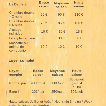
Basse
Haute
Moyenne
La Datilera
saison
saison
saison
Chambre double
80 €
90 €
110 €
> 2 nuits
Chambre double
75 €
85 €
100 €
> 6 nuits
A usage
-10 €
-10 €
-15 €
individuel
Lit suplémentaire
30 €
30 €
30 €
Mascotte ou
animal de
10 €
10 €
10 €
compagnie
Loyer complet
Loyer
Basse
Moyenne
Haute
complet
saison
saison
saison
650€/nuit
Normal prix
490€/nuit
560€/nuit
(min. 4
nuits)
Extra lit
20€/nuit
25€/nuit
30€/nuit
Haute saison: Juilllet et Août / Noël (min 3 nuits) / Week-
ends de Juin et Septembre