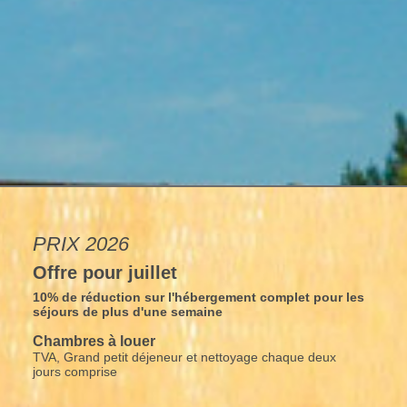
PRIX 2026
Offre pour juillet
10% de réduction sur l'hébergement complet pour les
séjours de plus d'une semaine
Chambres à louer
TVA, Grand petit déjeneur et nettoyage chaque deux
jours comprise