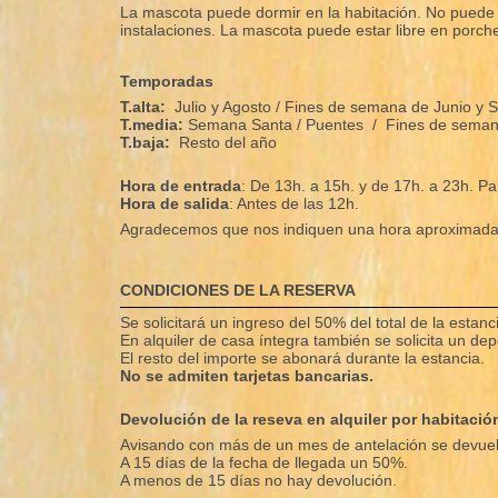
La mascota puede dormir en la habitación. No puede q
instalaciones. La mascota puede estar libre en porche
Temporadas
T.alta:
Julio y Agosto / Fines de semana de Junio y 
T.media:
Semana Santa /
Puentes / Fines de semana
T.baja:
Resto del año
Hora de entrada
: De 13h. a 15h. y de 17h. a 23h. Pa
Hora de salida
: Antes de las 12h.
Agradecemos que nos indiquen una hora aproximada 
CONDICIONES DE LA RESERVA
Se solicitará un ingreso del 50% del total de la estan
En alquiler de casa íntegra también se solicita un de
El resto del importe se abonará durante la estancia.
No se admiten tarjetas bancarias.
Devolución de la reseva en alquiler por habitació
Avisando con más de un mes de antelación se devuelv
A 15 días de la fecha de llegada un 50%.
A menos de 15 días no hay devolución.