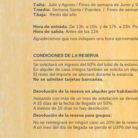
T.alta:
Julio y Agosto / Fines de semana de Junio y 
T.media:
Semana Santa /
Puentes / Fines de semana
T.baja:
Resto del año
Hora de entrada
: De 13h. a 15h. y de 17h. a 23h. Pa
Hora de salida
: Antes de las 12h.
Agradecemos que nos indiquen una hora aproximada 
CONDICIONES DE LA RESERVA
Se solicitará un ingreso del 50% del total de la estan
En alquiler de casa íntegra también se solicita un de
El resto del importe se abonará durante la estancia.
No se admiten tarjetas bancarias.
Devolución de la reseva en alquiler por habitació
Avisando con más de un mes de antelación se devuelv
A 15 días de la fecha de llegada un 50%.
A menos de 15 días no hay devolución.
Devolución de la reseva para grupos:
No se reintegrará en ningún caso un 20% de la reser
A un mes del día de llegada se pierde el 100% del in