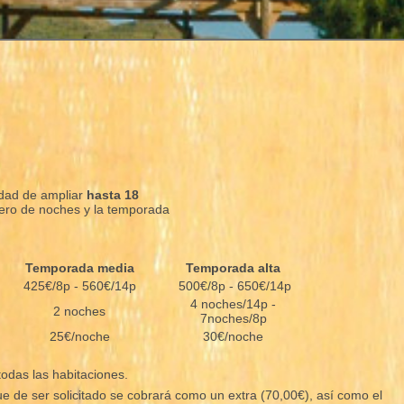
idad de ampliar
hasta 18
mero de noches y la temporada
Temporada media
Temporada alta
425€/8p - 560€/14p
500€/8p - 650€/14p
4 noches/14p -
2 noches
7noches/8p
25€/noche
30€/noche
todas las habitaciones.
que de ser solicitado se cobrará como un extra (70,00€), así como el