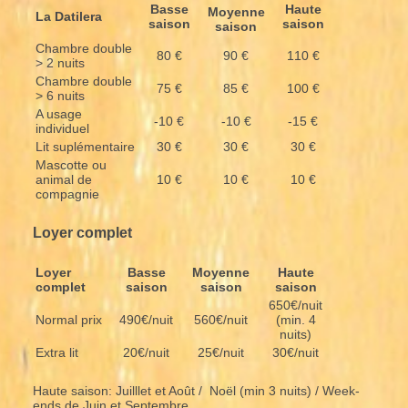
Basse
Haute
Moyenne
La Datilera
saison
saison
saison
Chambre double
80 €
90 €
110 €
> 2 nuits
Chambre double
75 €
85 €
100 €
> 6 nuits
A usage
-10 €
-10 €
-15 €
individuel
Lit suplémentaire
30 €
30 €
30 €
Mascotte ou
animal de
10 €
10 €
10 €
compagnie
Loyer complet
Loyer
Basse
Moyenne
Haute
complet
saison
saison
saison
650€/nuit
Normal prix
490€/nuit
560€/nuit
(min. 4
nuits)
Extra lit
20€/nuit
25€/nuit
30€/nuit
Haute saison: Juilllet et Août / Noël (min 3 nuits) / Week-
ends de Juin et Septembre