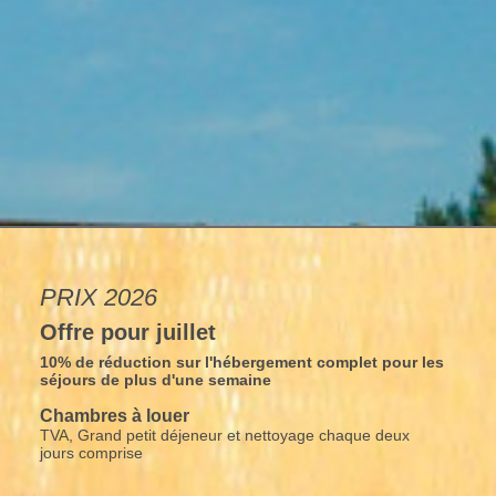
PRIX 2026
Offre pour juillet
10% de réduction sur l'hébergement complet pour les
séjours de plus d'une semaine
Chambres à louer
TVA, Grand petit déjeneur et nettoyage chaque deux
jours comprise