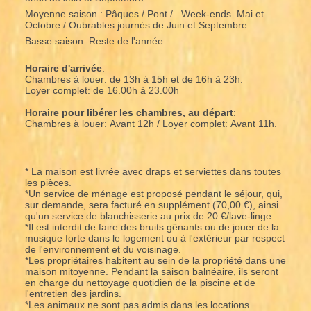
Moyenne saison : Pâques / Pont / Week-ends Mai et
Octobre / Oubrables journés de Juin et Septembre
Basse saison: Reste de l'année
Horaire d'arrivée
:
Chambres à louer: de 13h à 15h et de 16h à 23h.
Loyer complet: de 16.00h à 23.00h
Horaire pour libérer les chambres, au départ
:
Chambres à louer: Avant 12h / Loyer complet: Avant 11h.
* La maison est livrée avec draps et serviettes dans toutes
les pièces.
*Un service de ménage est proposé pendant le séjour, qui,
sur demande, sera facturé en supplément (70,00 €), ainsi
qu'un service de blanchisserie au prix de 20 €/lave-linge.
*Il est interdit de faire des bruits gênants ou de jouer de la
musique forte dans le logement ou à l'extérieur par respect
de l'environnement et du voisinage.
*Les propriétaires habitent au sein de la propriété dans une
maison mitoyenne. Pendant la saison balnéaire, ils seront
en charge du nettoyage quotidien de la piscine et de
l'entretien des jardins.
*Les animaux ne sont pas admis dans les locations