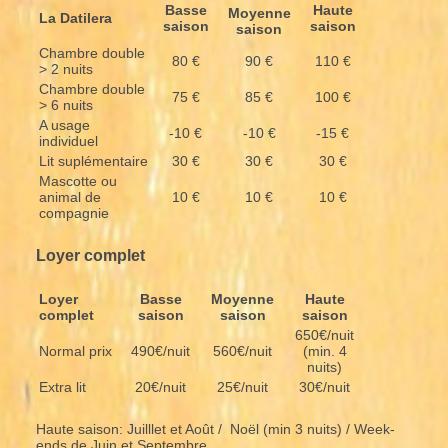
Basse
Haute
Moyenne
La Datilera
saison
saison
saison
Chambre double
80 €
90 €
110 €
> 2 nuits
Chambre double
75 €
85 €
100 €
> 6 nuits
A usage
-10 €
-10 €
-15 €
individuel
Lit suplémentaire
30 €
30 €
30 €
Mascotte ou
animal de
10 €
10 €
10 €
compagnie
Loyer complet
Loyer
Basse
Moyenne
Haute
complet
saison
saison
saison
650€/nuit
Normal prix
490€/nuit
560€/nuit
(min. 4
nuits)
Extra lit
20€/nuit
25€/nuit
30€/nuit
Haute saison: Juilllet et Août / Noël (min 3 nuits) / Week-
ends de Juin et Septembre