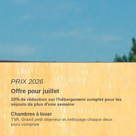
PRIX 2026
Offre pour juillet
10% de réduction sur l'hébergement complet pour les
séjours de plus d'une semaine
Chambres à louer
TVA, Grand petit déjeneur et nettoyage chaque deux
jours comprise