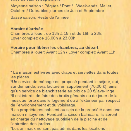
Moyenne saison : Pâques / Pont / Week-ends Mai et
Octobre / Oubrables journés de Juin et Septembre
Basse saison: Reste de l'année
Horaire d'arrivée
:
Chambres à louer: de 13h à 15h et de 16h à 23h.
Loyer complet: de 16.00h à 23.00h
Horaire pour libérer les chambres, au départ
:
Chambres à louer: Avant 12h / Loyer complet: Avant 11h.
* La maison est livrée avec draps et serviettes dans toutes
les pièces.
*Un service de ménage est proposé pendant le séjour, qui,
sur demande, sera facturé en supplément (70,00 €), ainsi
qu'un service de blanchisserie au prix de 20 €/lave-linge.
*Il est interdit de faire des bruits gênants ou de jouer de la
musique forte dans le logement ou à l'extérieur par respect
de l'environnement et du voisinage.
*Les propriétaires habitent au sein de la propriété dans une
maison mitoyenne. Pendant la saison balnéaire, ils seront
en charge du nettoyage quotidien de la piscine et de
l'entretien des jardins.
*Les animaux ne sont pas admis dans les locations