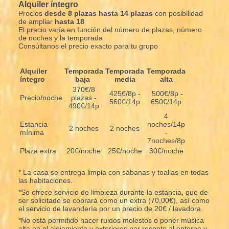
Alquiler íntegro
Precios
desde 8 plazas hasta 14 plazas
con posibilidad
de ampliar
hasta 18
El precio varía en función del número de plazas, número
de noches y la temporada
Consúltanos el precio exacto para tu grupo
Alquiler
Temporada
Temporada
Temporada
íntegro
baja
media
alta
370€/8
425€/8p -
500€/8p -
Precio/noche
plazas -
560€/14p
650€/14p
490€/14p
4
Estancia
noches/14p
2 noches
2 noches
mínima
-
7noches/8p
Plaza extra
20€/noche
25€/noche
30€/noche
* La casa se entrega limpia con sábanas y toallas en todas
las habitaciones.
*Se ofrece servicio de limpieza durante la estancia, que de
ser solicitado se cobrará como un extra (70,00€), así como
el servicio de lavandería por un precio de 20€ / lavadora.
*No está permitido hacer ruidos molestos o poner música
alta en el alojamiento y exteriores por respeto al entorno y