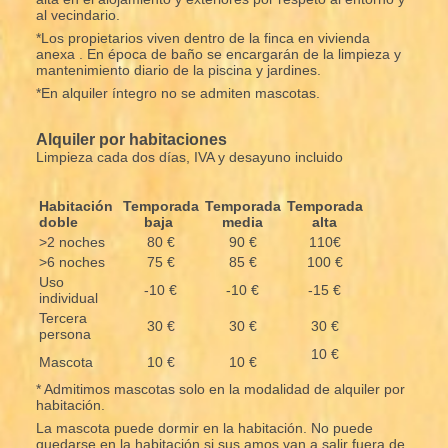
al vecindario.
*Los propietarios viven dentro de la finca en vivienda
anexa . En época de baño se encargarán de la limpieza y
mantenimiento diario de la piscina y jardines.
*En alquiler íntegro no se admiten mascotas.
Alquiler por habitaciones
Limpieza cada dos días, IVA y desayuno incluido
Habitación
Temporada
Temporada
Temporada
doble
baja
media
alta
>2 noches
80 €
90 €
110€
>6 noches
75 €
85 €
100 €
Uso
-10 €
-10 €
-15 €
individual
Tercera
30 €
30 €
30 €
persona
10 €
Mascota
10 €
10 €
* Admitimos mascotas solo en la modalidad de alquiler por
habitación.
La mascota puede dormir en la habitación. No puede
quedarse en la habitación si sus amos van a salir fuera de