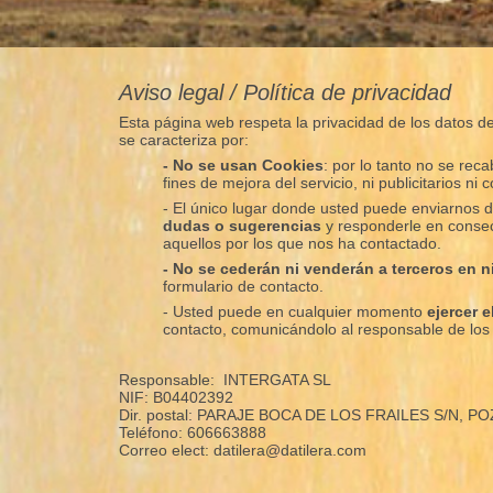
Aviso legal / Política de privacidad
Esta página web respeta la privacidad de los datos de 
se caracteriza por:
- No se usan Cookies
: por lo tanto no se re
fines de mejora del servicio, ni publicitarios ni c
- El único lugar donde usted puede enviarnos d
dudas o sugerencias
y responderle en consec
aquellos por los que nos ha contactado.
- No se cederán ni venderán a terceros en 
formulario de contacto.
- Usted puede en cualquier momento
ejercer 
contacto, comunicándolo al responsable de lo
Responsable: INTERGATA SL
NIF: B04402392
Dir. postal: PARAJE BOCA DE LOS FRAILES S/N, P
Teléfono: 606663888
Correo elect: datilera@datilera.com