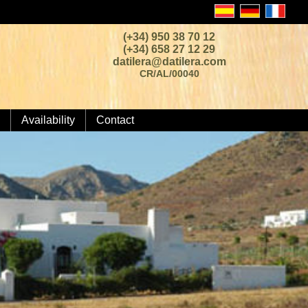
(+34) 950 38 70 12
(+34) 658 27 12 29
datilera@datilera.com
CR/AL/00040
Availability
Contact