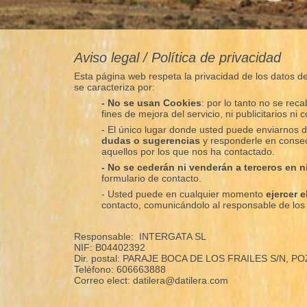
Aviso legal / Política de privacidad
Esta página web respeta la privacidad de los datos de 
se caracteriza por:
- No se usan Cookies
: por lo tanto no se re
fines de mejora del servicio, ni publicitarios ni c
- El único lugar donde usted puede enviarnos d
dudas o sugerencias
y responderle en consec
aquellos por los que nos ha contactado.
- No se cederán ni venderán a terceros en 
formulario de contacto.
- Usted puede en cualquier momento
ejercer 
contacto, comunicándolo al responsable de lo
Responsable: INTERGATA SL
NIF: B04402392
Dir. postal: PARAJE BOCA DE LOS FRAILES S/N, P
Teléfono: 606663888
Correo elect: datilera@datilera.com