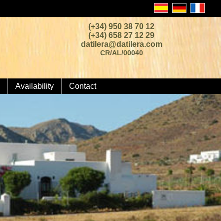
(+34) 950 38 70 12
(+34) 658 27 12 29
datilera@datilera.com
CR/AL/00040
Availability
Contact