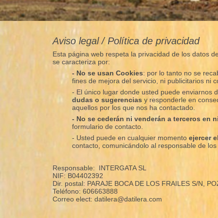
Aviso legal / Política de privacidad
Esta página web respeta la privacidad de los datos de 
se caracteriza por:
- No se usan Cookies
: por lo tanto no se re
fines de mejora del servicio, ni publicitarios ni c
- El único lugar donde usted puede enviarnos d
dudas o sugerencias
y responderle en consec
aquellos por los que nos ha contactado.
- No se cederán ni venderán a terceros en 
formulario de contacto.
- Usted puede en cualquier momento
ejercer 
contacto, comunicándolo al responsable de lo
Responsable: INTERGATA SL
NIF: B04402392
Dir. postal: PARAJE BOCA DE LOS FRAILES S/N, P
Teléfono: 606663888
Correo elect: datilera@datilera.com