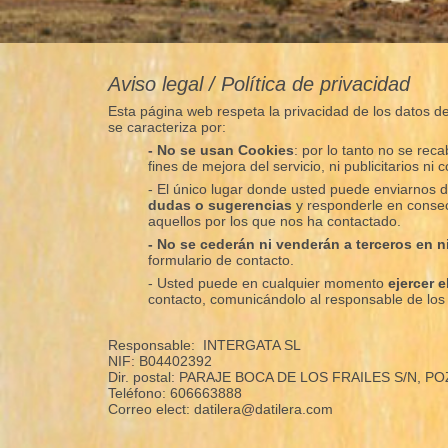
Aviso legal / Política de privacidad
Esta página web respeta la privacidad de los datos de 
se caracteriza por:
- No se usan Cookies
: por lo tanto no se re
fines de mejora del servicio, ni publicitarios ni c
- El único lugar donde usted puede enviarnos d
dudas o sugerencias
y responderle en consec
aquellos por los que nos ha contactado.
- No se cederán ni venderán a terceros en 
formulario de contacto.
- Usted puede en cualquier momento
ejercer 
contacto, comunicándolo al responsable de lo
Responsable: INTERGATA SL
NIF: B04402392
Dir. postal: PARAJE BOCA DE LOS FRAILES S/N, P
Teléfono: 606663888
Correo elect: datilera@datilera.com