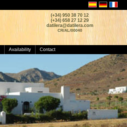
(+34) 950 38 70 12
(+34) 658 27 12 29
datilera@datilera.com
CR/AL/00040
Availability
Contact