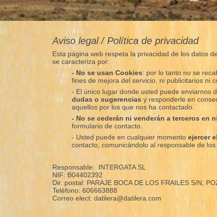
Aviso legal / Política de privacidad
Esta página web respeta la privacidad de los datos de 
se caracteriza por:
- No se usan Cookies
: por lo tanto no se re
fines de mejora del servicio, ni publicitarios ni c
- El único lugar donde usted puede enviarnos d
dudas o sugerencias
y responderle en consec
aquellos por los que nos ha contactado.
- No se cederán ni venderán a terceros en 
formulario de contacto.
- Usted puede en cualquier momento
ejercer 
contacto, comunicándolo al responsable de lo
Responsable: INTERGATA SL
NIF: B04402392
Dir. postal: PARAJE BOCA DE LOS FRAILES S/N, P
Teléfono: 606663888
Correo elect: datilera@datilera.com