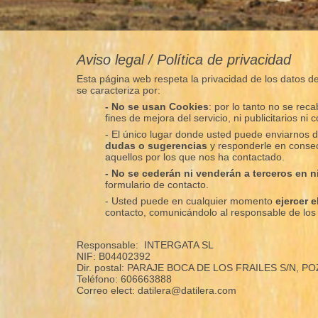
Aviso legal / Política de privacidad
Esta página web respeta la privacidad de los datos de 
se caracteriza por:
- No se usan Cookies
: por lo tanto no se re
fines de mejora del servicio, ni publicitarios ni c
- El único lugar donde usted puede enviarnos d
dudas o sugerencias
y responderle en consec
aquellos por los que nos ha contactado.
- No se cederán ni venderán a terceros en 
formulario de contacto.
- Usted puede en cualquier momento
ejercer 
contacto, comunicándolo al responsable de lo
Responsable: INTERGATA SL
NIF: B04402392
Dir. postal: PARAJE BOCA DE LOS FRAILES S/N, P
Teléfono: 606663888
Correo elect: datilera@datilera.com