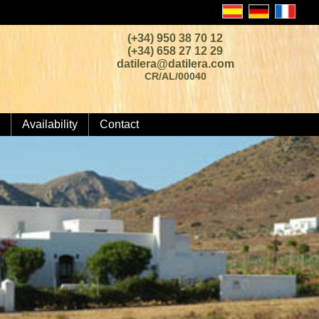
(+34) 950 38 70 12
(+34) 658 27 12 29
datilera@datilera.com
CR/AL/00040
Availability
Contact