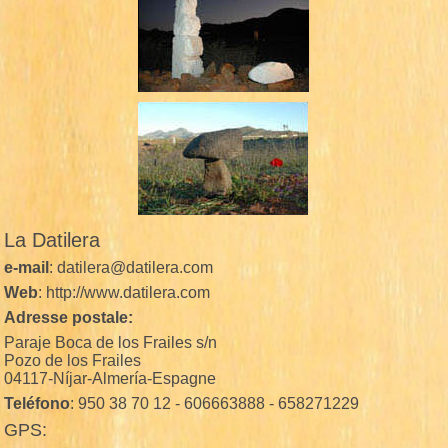
La Datilera
e-mail
: datilera@datilera.com
Web
: http://www.datilera.com
Adresse postale:
Paraje Boca de los Frailes s/n
Pozo de los Frailes
04117-Níjar-Almería-Espagne
Teléfono
: 950 38 70 12 - 606663888 - 658271229
GPS: