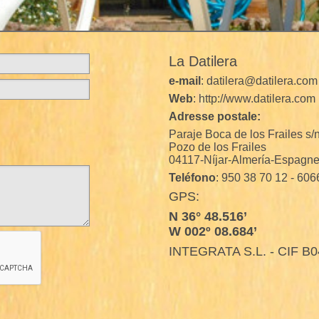
La Datilera
e-mail
: datilera@datilera.com
Web
: http://www.datilera.com
Adresse postale:
Paraje Boca de los Frailes s/
Pozo de los Frailes
04117-Níjar-Almería-Espagn
Teléfono
: 950 38 70 12 - 60
GPS:
N 36° 48.516’
W 002º 08.684’
INTEGRATA S.L. - CIF B