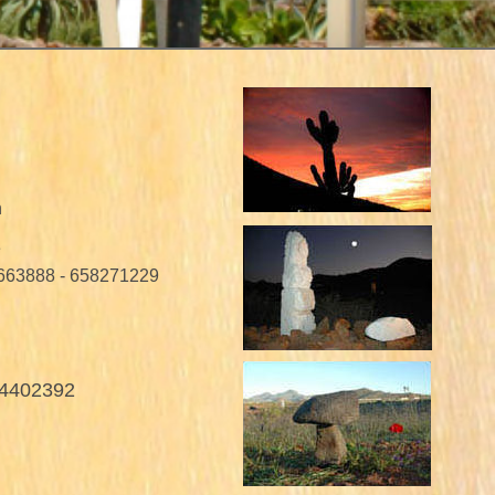
n
e
6663888 - 658271229
04402392