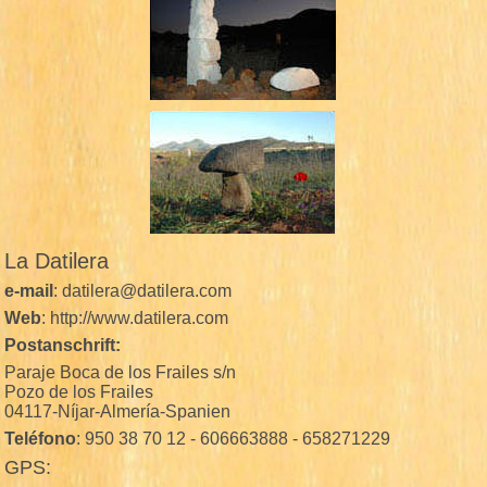
La Datilera
e-mail
: datilera@datilera.com
Web
: http://www.datilera.com
Postanschrift:
Paraje Boca de los Frailes s/n
Pozo de los Frailes
04117-Níjar-Almería-Spanien
Teléfono
: 950 38 70 12 - 606663888 - 658271229
GPS: