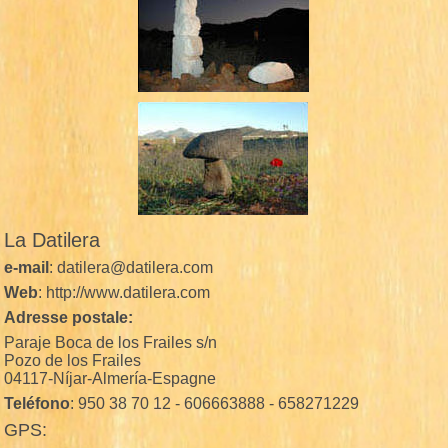
La Datilera
e-mail
: datilera@datilera.com
Web
: http://www.datilera.com
Adresse postale:
Paraje Boca de los Frailes s/n
Pozo de los Frailes
04117-Níjar-Almería-Espagne
Teléfono
: 950 38 70 12 - 606663888 - 658271229
GPS: