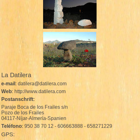
La Datilera
e-mail
: datilera@datilera.com
Web
: http://www.datilera.com
Postanschrift:
Paraje Boca de los Frailes s/n
Pozo de los Frailes
04117-Níjar-Almería-Spanien
Teléfono
: 950 38 70 12 - 606663888 - 658271229
GPS: