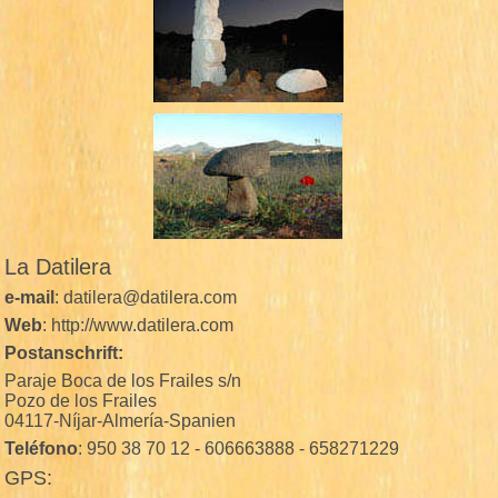
La Datilera
e-mail
: datilera@datilera.com
Web
: http://www.datilera.com
Postanschrift:
Paraje Boca de los Frailes s/n
Pozo de los Frailes
04117-Níjar-Almería-Spanien
Teléfono
: 950 38 70 12 - 606663888 - 658271229
GPS: