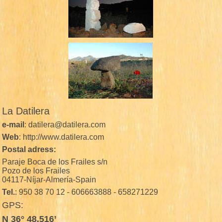
La Datilera
e-mail
: datilera@datilera.com
Web
: http://www.datilera.com
Postal adress:
Paraje Boca de los Frailes s/n
Pozo de los Frailes
04117-Níjar-Almería-Spain
Tel.
: 950 38 70 12 - 606663888 - 658271229
GPS:
N 36° 48.516’