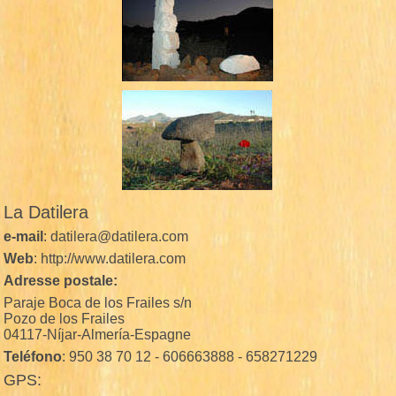
La Datilera
e-mail
: datilera@datilera.com
Web
: http://www.datilera.com
Adresse postale:
Paraje Boca de los Frailes s/n
Pozo de los Frailes
04117-Níjar-Almería-Espagne
Teléfono
: 950 38 70 12 - 606663888 - 658271229
GPS: