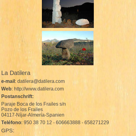
La Datilera
e-mail
: datilera@datilera.com
Web
: http://www.datilera.com
Postanschrift:
Paraje Boca de los Frailes s/n
Pozo de los Frailes
04117-Níjar-Almería-Spanien
Teléfono
: 950 38 70 12 - 606663888 - 658271229
GPS: