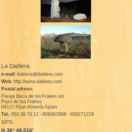
La Datilera
e-mail
: datilera@datilera.com
Web
: http://www.datilera.com
Postal adress:
Paraje Boca de los Frailes s/n
Pozo de los Frailes
04117-Níjar-Almería-Spain
Tel.
: 950 38 70 12 - 606663888 - 658271229
GPS:
N 36° 48.516’