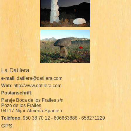
La Datilera
e-mail
: datilera@datilera.com
Web
: http://www.datilera.com
Postanschrift:
Paraje Boca de los Frailes s/n
Pozo de los Frailes
04117-Níjar-Almería-Spanien
Teléfono
: 950 38 70 12 - 606663888 - 658271229
GPS: