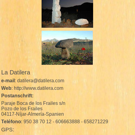
La Datilera
e-mail
: datilera@datilera.com
Web
: http://www.datilera.com
Postanschrift:
Paraje Boca de los Frailes s/n
Pozo de los Frailes
04117-Níjar-Almería-Spanien
Teléfono
: 950 38 70 12 - 606663888 - 658271229
GPS: