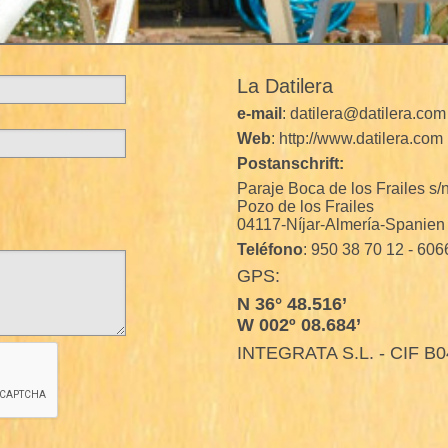
La Datilera
e-mail
: datilera@datilera.com
Web
: http://www.datilera.com
Postanschrift:
Paraje Boca de los Frailes s/
Pozo de los Frailes
04117-Níjar-Almería-Spanien
Teléfono
: 950 38 70 12 - 60
GPS:
N 36° 48.516’
W 002º 08.684’
INTEGRATA S.L. - CIF B