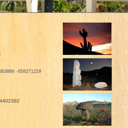
n
6663888 - 658271229
04402392