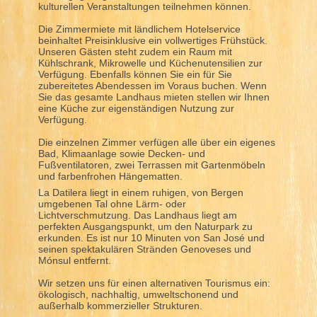
kulturellen Veranstaltungen teilnehmen können.
Die Zimmermiete mit ländlichem Hotelservice
beinhaltet Preisinklusive ein vollwertiges Frühstück.
Unseren Gästen steht zudem ein Raum mit
Kühlschrank, Mikrowelle und Küchenutensilien zur
Verfügung. Ebenfalls können Sie ein für Sie
zubereitetes Abendessen im Voraus buchen. Wenn
Sie das gesamte Landhaus mieten stellen wir Ihnen
eine Küche zur eigenständigen Nutzung zur
Verfügung.
Die einzelnen Zimmer verfügen alle über ein eigenes
Bad, Klimaanlage sowie Decken- und
Fußventilatoren, zwei Terrassen mit Gartenmöbeln
und farbenfrohen Hängematten.
La Datilera liegt in einem ruhigen, von Bergen
umgebenen Tal ohne Lärm- oder
Lichtverschmutzung. Das Landhaus liegt am
perfekten Ausgangspunkt, um den Naturpark zu
erkunden. Es ist nur 10 Minuten von San José und
seinen spektakulären Stränden Genoveses und
Mónsul entfernt.
Wir setzen uns für einen alternativen Tourismus ein:
ökologisch, nachhaltig, umweltschonend und
außerhalb kommerzieller Strukturen.