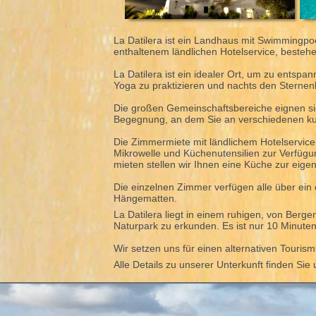
La Datilera ist ein Landhaus mit Swimmingpo
enthaltenem ländlichen Hotelservice, besteh
La Datilera ist ein idealer Ort, um zu ents
Yoga zu praktizieren und nachts den Sterne
Die großen Gemeinschaftsbereiche eignen sic
Begegnung, an dem Sie an verschiedenen kul
Die Zimmermiete mit ländlichem Hotelservice
Mikrowelle und Küchenutensilien zur Verfüg
mieten stellen wir Ihnen eine Küche zur eig
Die einzelnen Zimmer verfügen alle über ei
Hängematten.
La Datilera liegt in einem ruhigen, von Be
Naturpark zu erkunden. Es ist nur 10 Minut
Wir setzen uns für einen alternativen Touri
Alle Details zu unserer Unterkunft finden Sie