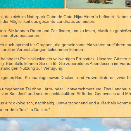
ol, das sich im Naturpark Cabo de Gata-Níjar Almería befindet. Neben
et die Möglichkeit das gesamte Landhaus zu mieten.
pannen: Sie können Raum und Zeit finden, um zu lesen, Musik zu genie
nhimmel zu bestaunen.
h auch optimal für Gruppen, die gemeinsame Aktivitäten ausführen möc
turellen Veranstaltungen teilnehmen können.
 beinhaltet Preisinklusive ein vollwertiges Frühstück. Unseren Gästen
ung. Ebenfalls können Sie ein für Sie zubereitetes Abendessen im Vo
enständigen Nutzung zur Verfügung.
n eigenes Bad, Klimaanlage sowie Decken- und Fußventilatoren, zwei T
rgen umgebenen Tal ohne Lärm- oder Lichtverschmutzung. Das Landhaus
en von San José und seinen spektakulären Stränden Genoveses und Món
smus ein: ökologisch, nachhaltig, umweltschonend und außerhalb kommer
 unter dem Tab "La Datilera".