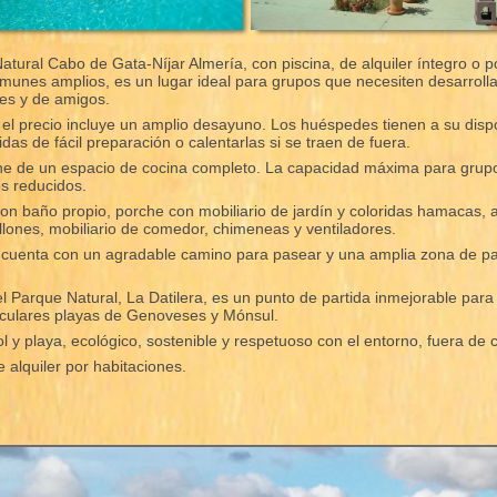
atural Cabo de Gata-Níjar Almería, con piscina, de alquiler íntegro o p
munes amplios, es un lugar ideal para grupos que necesiten desarrolla
res y de amigos.
, el precio incluye un amplio desayuno. Los huéspedes tienen a su dis
das de fácil preparación o calentarlas si se traen de fuera.
pone de un espacio de cocina completo. La capacidad máxima para gru
os reducidos.
on baño propio, porche con mobiliario de jardín y coloridas hamacas, 
lones, mobiliario de comedor, chimeneas y ventiladores.
 y cuenta con un agradable camino para pasear y una amplia zona de p
el Parque Natural, La Datilera, es un punto de partida inmejorable para
aculares playas de Genoveses y Mónsul.
l y playa, ecológico, sostenible y respetuoso con el entorno, fuera de c
alquiler por habitaciones.