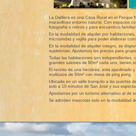
La Datilera es una Casa Rural en el Parque N
maravilloso entorno natural. Con espacios co
fotografía o retiros y para encuentros familia
En la modalidad de alquiler por habitaciones
microondas y vajilla para poder elaborar comi
En la modalidad de alquiler íntegro, se dis
supletorias. Ajustamos los precios para grup
Todas las habitaciones son independientes, c
grandes salones de 80m² cada uno, tienen sil
El recinto de una hectárea, está ajardinado
multiusos de 50m² con mesa de ping pong.
Ubicada en un valle tranquilo a las puertas d
solo a 10 minutos de San José y sus espect
Apostamos por un turismo alternativo al de so
Se admiten mascotas solo en la modalidad de 